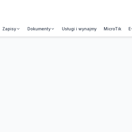
Zapisy
Dokumenty
Usługi i wynajmy
MicroTik
E