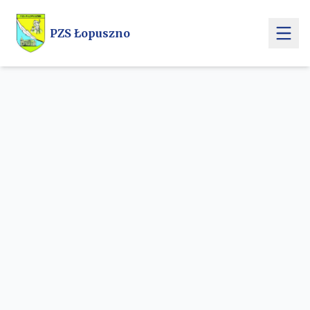
Przejdź do treści głównej
PZS Łopuszno