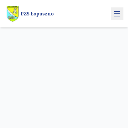
Przejdź do treści głównej
PZS Łopuszno