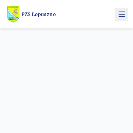
Przejdź do treści głównej
PZS Łopuszno