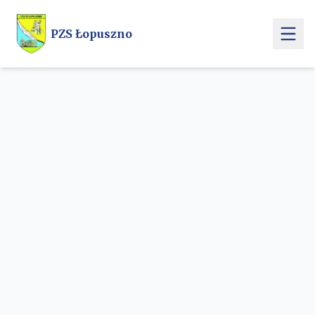
Przejdź do treści głównej
PZS Łopuszno