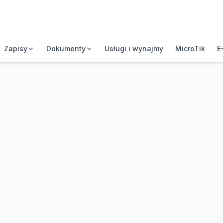
Zapisy
Dokumenty
Usługi i wynajmy
MicroTik
E