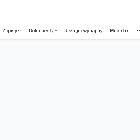
Zapisy
Dokumenty
Usługi i wynajmy
MicroTik
E