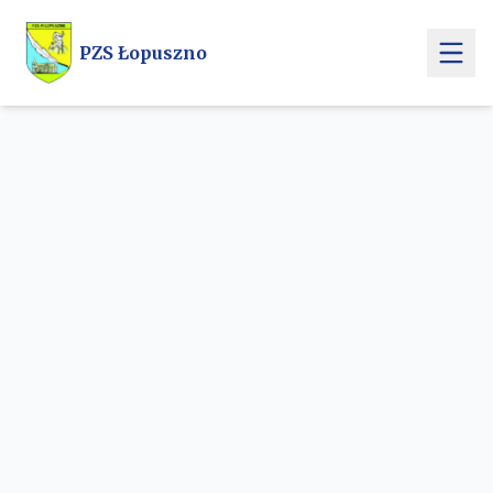
Przejdź do treści głównej
PZS Łopuszno