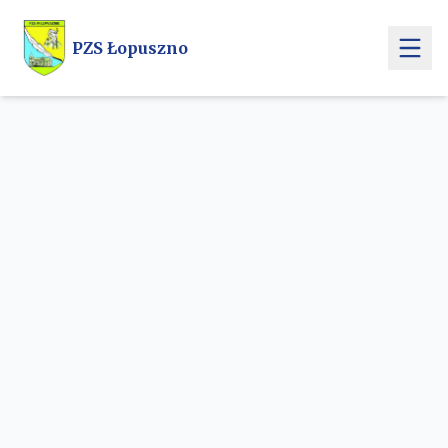
Przejdź do treści głównej
PZS Łopuszno