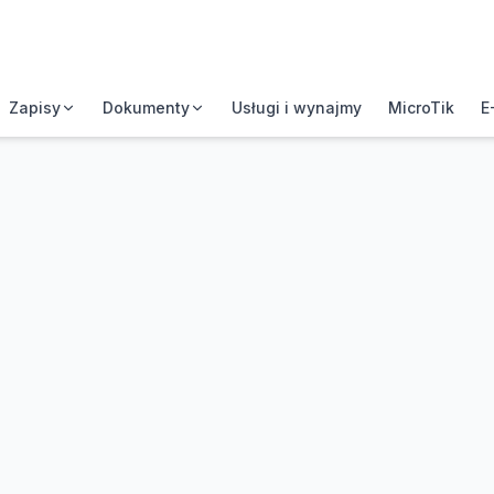
Zapisy
Dokumenty
Usługi i wynajmy
MicroTik
E