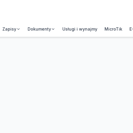
Zapisy
Dokumenty
Usługi i wynajmy
MicroTik
E